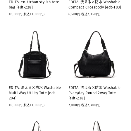
EDITA. en. Urban stylish tote
EDITA. 洗える×防水 Washable
bag [edt-228]
Compact Crossbody [edt-183]
10,000円(税込11,000円)
6,500円(税込7,150円)
EDITA. 洗える×防水 Washable
EDITA. 洗える×防水 Washable
Multi Way Utility Tote [edt-
Everyday Round 2way Tote
204]
[edt-238]
10,000円(税込11,000円)
7,000円(税込7,700円)