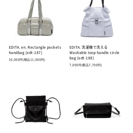
EDITA. en. Rectangle pockets
EDITA. 洗濯機で洗える
handbag [edt-187]
Washable loop handle circle
bag [edt-188]
10,000円(税込11,000円)
7,000円(税込7,700円)