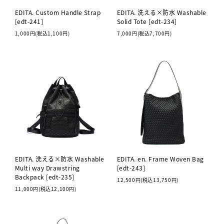
EDITA. Custom Handle Strap
EDITA. 洗える×防水 Washable
[edt-241]
Solid Tote [edt-234]
1,000円(税込1,100円)
7,000円(税込7,700円)
EDITA. 洗える×防水 Washable
EDITA. en. Frame Woven Bag
Multi way Drawstring
[edt-243]
Backpack [edt-235]
12,500円(税込13,750円)
11,000円(税込12,100円)