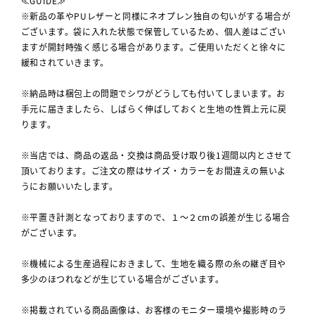
≪GUIDE≫
※新品の革やPUレザーと同様にネオプレン独自の匂いがする場合が
ございます。袋に入れた状態で保管しているため、個人差はござい
ますが開封時強く感じる場合があります。ご使用いただくと徐々に
緩和されていきます。
※納品時は梱包上の問題でシワがどうしても付いてしまいます。お
手元に届きましたら、しばらく伸ばしておくと生地の性質上元に戻
ります。
※当店では、商品の返品・交換は商品受け取り後1週間以内とさせて
頂いております。ご注文の際はサイズ・カラーをお間違えの無いよ
うにお願いいたします。
※平置き計測となっておりますので、１～２cmの誤差が生じる場合
がございます。
※機械による生産過程におきまして、生地を織る際の糸の継ぎ目や
多少のほつれなどが生じている場合がございます。
※掲載されている商品画像は、お客様のモニター環境や撮影時のラ