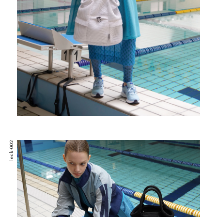
leck-002