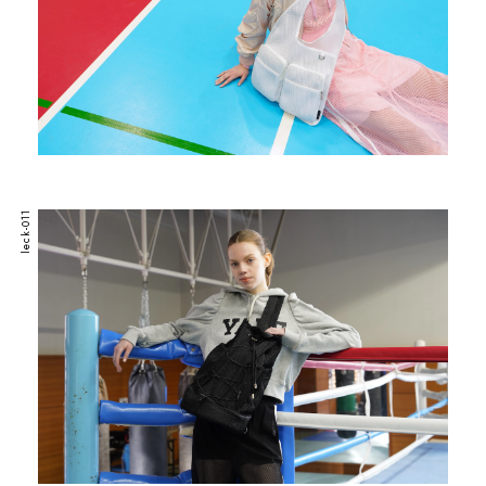
leck-011