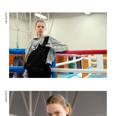
leck-012
leck-013