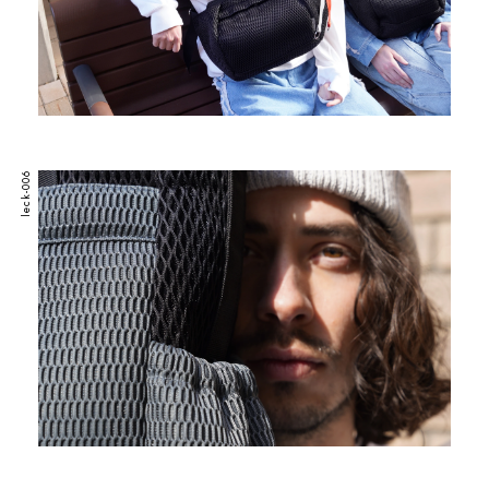
leck-006