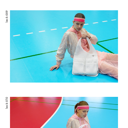
leck-009
leck-010