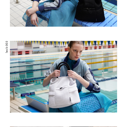
leck-003