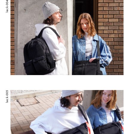
leck-004
leck-005