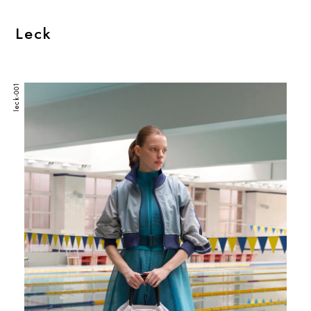
Leck
leck-001