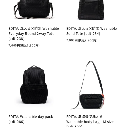
EDITA. 洗える×防水 Washable
EDITA. 洗える×防水 Washable
Everyday Round 2way Tote
Solid Tote [edt-234]
[edt-238]
7,000円(税込7,700円)
7,000円(税込7,700円)
EDITA. Washable day pack
EDITA. 洗濯機で洗える
[edt-086]
Washable body bag M size
[edt-129]