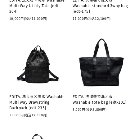
Multi Way Utility Tote [edt-
Washable standard 3way bag
204]
[edt-175]
10,000円(税込11,000円)
11,000円(税込12,100円)
EDITA. 洗える×防水 Washable
EDITA. 洗濯機で洗える
Multi way Drawstring
Washable tote bag [edt-101]
Backpack [edt-235]
8,000円(税込8,800円)
11,000円(税込12,100円)