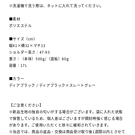
※洗濯機で洗う際は、ネットに入れて洗ってください。
■素材
ポリエステル
■サイズ（cm）
縦41×横32×マチ13
ショルダー長さ：47-93
重さ：（本体）500g/（底板）80g
容量：17L
■カラー
ディアブラック / ディアブラック×スレートグレー
【ご注意ください】
※新品生地の独自の匂いがする場合がございます。袋に入れた状態
で保管しているため、個人差はございますが開封時強く感じる場合
があります。ご使用いただくと徐々に緩和されていきます。
※当店では、商品の返品・交換は商品受け取り後1週間以内とさせて