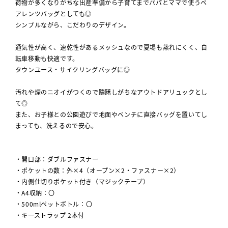
荷物が多くなりがちな出産準備から子育てまでパパとママで使うペ
アレンツバッグとしても◎
シンプルながら、こだわりのデザイン。
通気性が高く、速乾性があるメッシュなので夏場も蒸れにくく、自
転車移動も快適です。
タウンユース・サイクリングバッグに◎
汚れや煙のニオイがつくので躊躇しがちなアウトドアリュックとし
て◎
また、お子様との公園遊びで地面やベンチに直接バッグを置いてし
まっても、洗えるので安心。
・開口部：ダブルファスナー
・ポケットの数：外×4（オープン×2・ファスナー×2）
・内側仕切りポケット付き（マジックテープ）
・A4収納：〇
・500mlペットボトル：〇
・キーストラップ 2本付