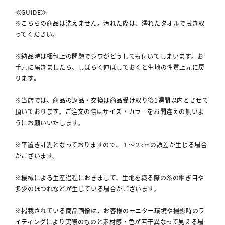
≪GUIDE≫
※こちらの商品は洗えません。汚れた際は、濡れたタオルで拭き取
ってください。
※納品時は梱包上の問題でシワがどうしても付いてしまいます。お
手元に届きましたら、しばらく伸ばしておくと生地の性質上元に戻
ります。
※当店では、商品の返品・交換は商品受け取り後1週間以内とさせて
頂いております。ご注文の際はサイズ・カラーをお間違えの無いよ
うにお願いいたします。
※平置き計測となっておりますので、１～２cmの誤差が生じる場合
がございます。
※機械による生産過程におきまして、生地を織る際の糸の継ぎ目や
多少のほつれなどが生じている場合がございます。
※掲載されている商品画像は、お客様のモニター環境や撮影時のラ
イティングにより実際のものと素材感・色が若干異なって見える場