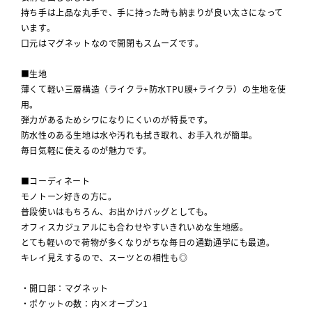
持ち手は上品な丸手で、手に持った時も納まりが良い太さになって
います。
口元はマグネットなので開閉もスムーズです。
■生地
薄くて軽い三層構造（ライクラ+防水TPU膜+ライクラ）の生地を使
用。
弾力があるためシワになりにくいのが特長です。
防水性のある生地は水や汚れも拭き取れ、お手入れが簡単。
毎日気軽に使えるのが魅力です。
■コーディネート
モノトーン好きの方に。
普段使いはもちろん、お出かけバッグとしても。
オフィスカジュアルにも合わせやすいきれいめな生地感。
とても軽いので荷物が多くなりがちな毎日の通勤通学にも最適。
キレイ見えするので、スーツとの相性も◎
・開口部：マグネット
・ポケットの数：内×オープン1