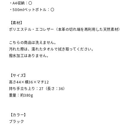
・A4収納：〇
・500mlペットボトル：〇
【素材】
ポリエステル・エコレザー（本革の切れ端を再利用した天然素材）
こちらの商品は洗えません。
汚れた際は、濡れたタオルで拭き取ってください。
撥水加工はありません。
【サイズ】
高さ44×横36×マチ12
持ち手立ち上り：27（長さ：36）
重量：約380g
【カラー】
ブラック