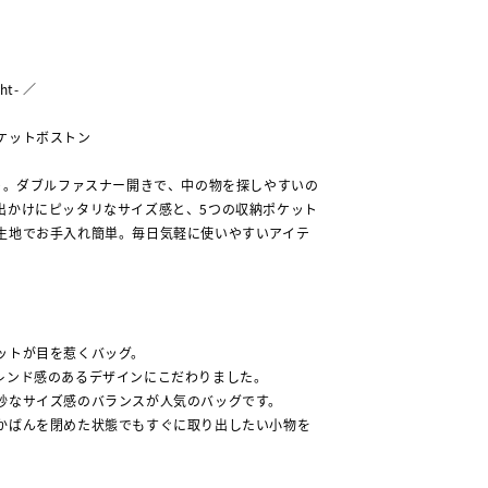
ght- ／
ケットボストン
ート。ダブルファスナー開きで、中の物を探しやすいの
出かけにピッタリなサイズ感と、5つの収納ポケット
生地でお手入れ簡単。毎日気軽に使いやすいアイテ
ットが目を惹くバッグ。
レンド感のあるデザインにこだわりました。
妙なサイズ感のバランスが人気のバッグです。
かばんを閉めた状態でもすぐに取り出したい小物を