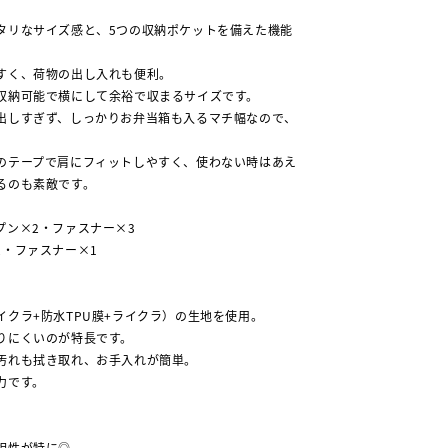
タリなサイズ感と、5つの収納ポケットを備えた機能
すく、荷物の出し入れも便利。
収納可能で横にして余裕で収まるサイズです。
出しすぎず、しっかりお弁当箱も入るマチ幅なので、
のテープで肩にフィットしやすく、使わない時はあえ
るのも素敵です。
プン×2・ファスナー×3
2・ファスナー×1
イクラ+防水TPU膜+ライクラ）の生地を使用。
りにくいのが特長です。
汚れも拭き取れ、お手入れが簡単。
力です。
相性が特に◎