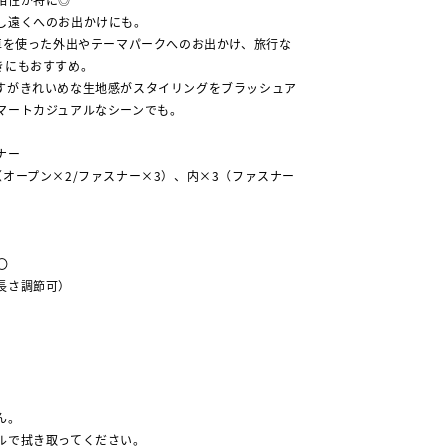
し遠くへのお出かけにも。
電車を使った外出やテーマパークへのお出かけ、旅行な
きにもおすすめ。
すがきれいめな生地感がスタイリングをブラッシュア
マートカジュアルなシーンでも。
ナー
オープン×2/ファスナー×3）、内×3（ファスナー
〇
長さ調節可）
ん。
ルで拭き取ってください。