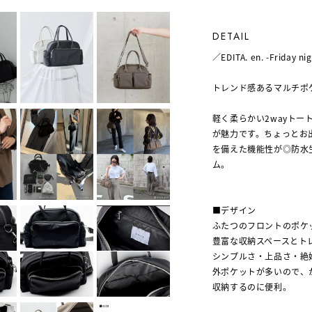
DETAIL
／EDITA. en. -Friday ni
トレンド感あるマルチポ
軽く柔らかい2wayト
が魅力です。ちょっとお
を備えた機能性が◎防水
ム。
■デザイン
ふたつのフロントのポケ
豊富な収納スペースとト
シンプルさ・上品さ・絶
外ポケットが多いので、
収納するのに便利。