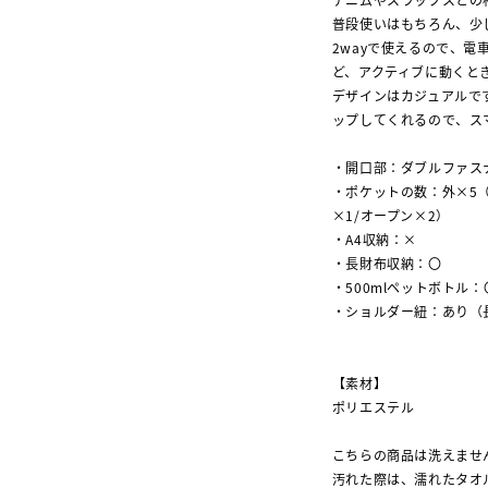
普段使いはもちろん、少
2wayで使えるので、
ど、アクティブに動くと
デザインはカジュアルで
ップしてくれるので、ス
・開口部：ダブルファス
・ポケットの数：外×5（
×1/オープン×2）
・A4収納：×
・長財布収納：〇
・500mlペットボトル：
・ショルダー紐：あり（
【素材】
ポリエステル
こちらの商品は洗えませ
汚れた際は、濡れたタオ