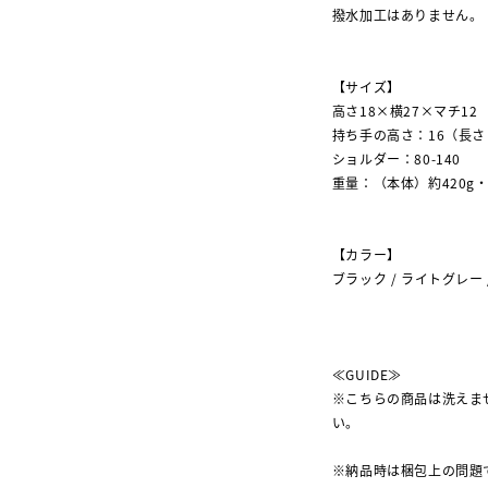
撥水加工はありません。
【サイズ】
高さ18×横27×マチ12
持ち手の高さ：16（長さ
ショルダー：80-140
重量：（本体）約420g・
【カラー】
ブラック / ライトグレー
≪GUIDE≫
※こちらの商品は洗えま
い。
※納品時は梱包上の問題