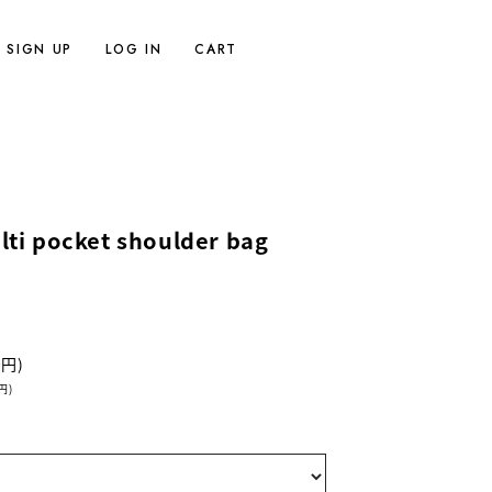
SIGN UP
LOG IN
CART
lti pocket shoulder bag
0円)
円)