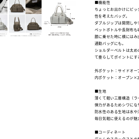
■機能性
ちょっとお出かけにピッ
性を考えたバッグ。
ダブルジップは開閉しや
ペットボトルや長財布も
膝に乗せた時に横にはみ
通勤バッグにも。
ショルダーベルトは太め
て垂らしてポイントにす
外ポケット：サイドオー
内ポケット：オープン×
■生地
薄くて軽い三層構造（ラ
弾力があるためシワにな
防水性のある生地は水や
毎日気軽に使えるのが魅
■コーディネート
デニムやスラックスとの