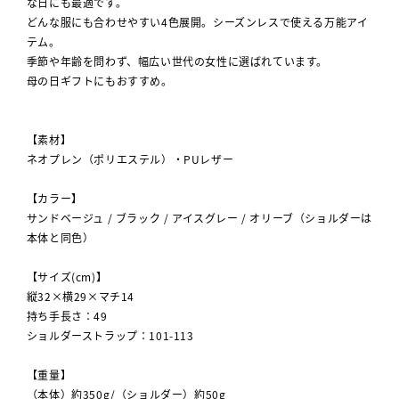
な日にも最適です。
どんな服にも合わせやすい4色展開。シーズンレスで使える万能アイ
テム。
季節や年齢を問わず、幅広い世代の女性に選ばれています。
母の日ギフトにもおすすめ。
【素材】
ネオプレン（ポリエステル）・PUレザー
【カラー】
サンドベージュ / ブラック / アイスグレー / オリーブ（ショルダーは
本体と同色）
【サイズ(cm)】
縦32×横29×マチ14
持ち手長さ：49
ショルダーストラップ：101-113
【重量】
（本体）約350g/（ショルダー）約50g