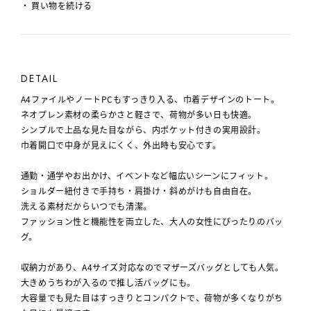
買い物を続ける
DETAIL
A4ファイルやノートPCもすっきり入る、巾着デザインのトート。
ネオプレン素材の柔らかさと軽さで、荷物が多い日も快適。
シンプルで上品な見た目ながら、内ポケット付きの実用設計。
巾着開口で中身が見えにくく、外出時も安心です。
通勤・通学やお出かけ、イベントなど幅広いシーンにフィット。
ショルダー紐付きで手持ち・肩掛け・斜めがけも自由自在。
洗える素材だからいつでも清潔。
ファッション性と機能性を両立した、大人の女性にぴったりのバッ
グ。
収納力があり、A4サイズ対応なのでマザーズバッグとしても人気。
大きめうちわが入るので推し活バッグにも。
大容量でも見た目はすっきりとコンパクトで、荷物が多くなりがち